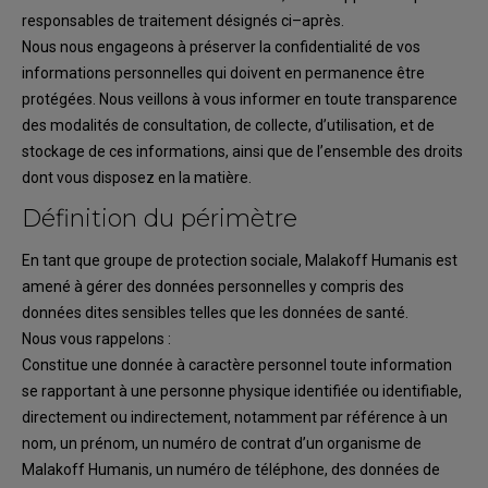
responsables de traitement désignés ci
–
après.
Nous nous engageons à préserver la confidentialité de vos
informations
personnelles
qui
doi
vent en permanence être
protégées. Nous veillons à vous informer en toute transparence
des
modalités de
consultation, de
collecte, d’utilisation, et de
stockage de
ces
informations, ainsi
que de
l’ensemble des
droits
dont vous disposez en la matière.
D
éfinition du périmètre
En tant que groupe de protection sociale,
Malakoff Humanis
est
amené à gérer des
données
personnelles y compris des
données
dites sensibles telles que les données de santé
.
Nous vous rappelons
:
Constitue une donnée à
caractère personnel
t
oute information
se rapportant à une personne
phys
ique identifiée ou identifiable
,
directement ou indirectement, notamment par référence à
un
nom,
un prénom
,
un numéro
de contrat
d’un organisme de
Malakoff Humanis
, un numéro
de
téléphone
, des données de