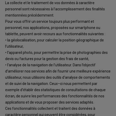
L
a
collecte
et
le
traitement
de
vos
données
à
caractère
personnel
sont
nécessaires
à
l’accomplissement des finalités
mentionnées précédemment.
Pour
vous offrir un service toujours plus performant et
personnel, n
o
s applications
, proposées
sur smartphone ou
tablette,
peuvent avoir
recours aux
fonctionnalités
suivantes
:
•
la
géolocalisation, pour calculer la position géographique de
l’utilisateur,
•
l’appareil photo, pour permettre la prise de photographies des
devis ou factures pour la
gestion des frais de santé
,
•
l’analyse de la navigation de l’utilisateur.
Dans l’objectif
d’
améliorer nos services afin
de fournir une meilleure expérience
utilisateur, nous utilisons des outils d’analyse de
comportements
et de suivi de la navigation. Ceux
–
ci nous permettent par
exemple
d’établir des statistiques de consultations de chaque
écran,
de suivre les performances
des fonctionnalités de nos
applications et de vous proposer des services adaptés.
Ces fonctionnalités collectent et traitent des données à
caractère personnel
qui peuvent être
considérées
, pour