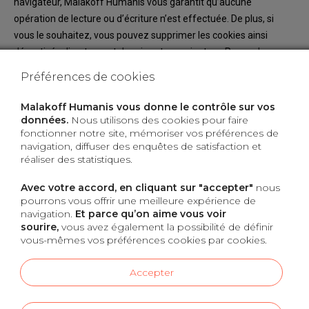
navigateur, Malakoff
Humanis
vous garantit qu’aucune
opération de lecture ou d’écriture n’est effectuée.
De plus,
si
vous le
souhaitez
,
vous pouvez
supprimer les
cookies
ainsi
désactivés
directement depuis
votre
navigateur.
Pour
cela
,
nous
vous
invitons
à
vous
reporter
à
la
page
de
la
Préférences de cookies
Cnil
(
https://www.cnil.fr/fr/les-conseils-de-la-cnil-pour-maitriser-
votre-navigateur
).
Malakoff Humanis vous donne le contrôle sur vos
Pour paramétrer les préférences
cookies
en fonction de leur
données.
Nous utilisons des cookies pour faire
fonctionner notre site, mémoriser vos préférences de
finalité
, rendez
–
vous sur les onglets
«
Gérer mes préférences
»
navigation, diffuser des enquêtes de satisfaction et
dans le bandeau cookies ou dans l’onglet «
cookies
»
en bas de
réaliser des statistiques.
page
du site (à côté de notre politique de protection des
données).
Avec votre accord, en cliquant sur "accepter"
nous
pourrons vous offrir une meilleure expérience de
Le groupe Malakoff Humanis offre aux utilisateurs
un parcours
navigation.
Et parce qu’on aime vous voir
client
s
au travers de
l’accès à
plusieurs sites
en fonction de
leurs
sourire,
vous avez également la possibilité de définir
besoins
(information générale, souscription, espace
clients…)
.
Le
vous-mêmes vos préférences cookies par cookies.
consentement donné par un utilisateur pour l’utilisation de
cookies sur un site
vaudra pour l’ensemble des sites ayant la
Accepter
même
url
(malakoffhumanis.com)
.
Cette politique est susceptible d’être révisée en fonction des