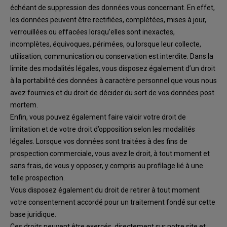
échéa
nt de suppression des
données vous
concernant
.
En effet,
les données peuvent être rectifiées, complétées, mises à jour,
verrouillées ou effacées lorsqu’elles sont inexactes,
incomplètes, équivoques, périmées, ou
lorsque leur collecte,
uti
lisation, communication ou conservation est interdite.
Dans la
limite
des modalités légales, v
ous disposez
également d’un droit
à la portabilité
des
données à
caractère personnel
que vous nous
avez fournies
et du droit de décider du sort de vos données
pos
t
mortem
.
Enfin, vous pouvez
également faire
valoir votre droit de
limitation et de votre droit d’opposition
selon les modalités
légales
.
Lorsque
vos
données sont traitées à des fins de
prospection
commerciale
,
vous avez
le droit, à tout moment et
sans frais, de
vous y
opposer, y compris
au
profilage lié à une
telle prospection
.
Vous disposez également du droit
de retirer à tout moment
votre consentement accordé pour un
traitement fondé sur cette
base juridique
.
Ces dro
its peuvent être exercés,
directement sur notre site
et