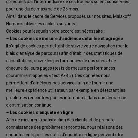
collectées par l’intermédiaire
de ces traceurs soient conservées
pour une durée maximale de
25
moi
s.
Ainsi, dans le cadre de Services proposés sur
nos sites
,
Malakoff
Humanis
utilise les cookies
suivants
:
Cookies pour lesquels votre
accord est nécessaire
:
–
Les cookies de mesure d’audience
détaillée
et agrégée
Il s’agit de cookies permettant de suivre votre navigation (par le
biais d’analyse de parcours)
afin d’établir des statistiques de
consultations, suivre les performances de
no
s
site
s
et de
chacune
de
leur
s pages (tests de mesure performances
couramment app
elés «
test A/B
»). Ces données
nous
permettent d’améliorer nos services afin de fournir une
meilleure expérience utilisateur,
par exemple en détectant les
problèmes rencontrés par les internautes dans une démarche
d’optimisation continue.
–
Les cookies d’
enquête en ligne
Afin de mesurer la satisfaction des clients et de prendre
connaissance des problèmes rencontrés,
nous réalisons des
enquêtes en ligne. Les outils d’enquête en ligne peuvent être