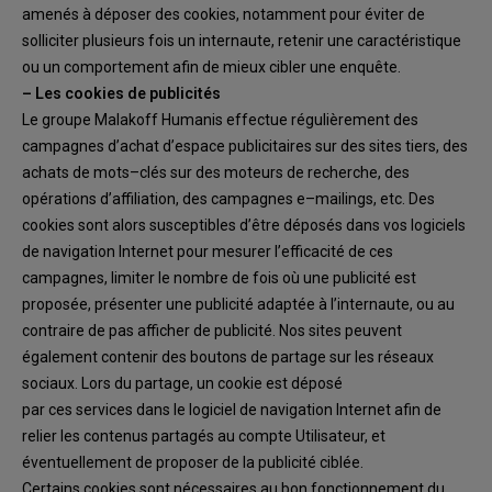
amenés à
déposer des cookies, notamment pour éviter de
solli
citer plusieurs fois un internaute, retenir
une caractéristique
ou un comportement afin de mieux cibler une enquête.
–
Les cookies
de
publicit
é
s
Le
groupe
Malakoff
Humanis
effectue
régulièrement
des
campagnes
d’achat
d’espace
publicitaires sur des sites tie
rs, des
achats de mots
–
clés sur des moteurs de recherche, des
opérations d’affiliation, des campagnes e
–
mailings, etc. Des
cookies sont alors susceptibles
d’être déposés dans vos logiciels
de navigation Internet pour mesurer l’efficacité de ces
campagnes,
limiter le nombre de fois où une publicité est
proposée, présenter une publicité
adaptée à l’internaute, ou au
contraire de pas afficher de publicité. No
s
site
s
peu
ven
t
également
contenir des boutons de partage sur les réseaux
sociaux. Lors du partage, un
cookie est déposé
par ces services dans le logiciel de navigation Internet afin de
relier les contenus partagés au
compte Utilisateur, et
éventuellement de proposer de la publicité ciblée.
Certains cookies sont nécessaires au bon
fonctionnement du