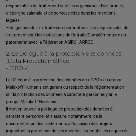
responsables de
traitement
sont les organ
ismes d’assurance
,
d’épargne salariale
et de services
cités dans les
mentions
légales
;
–
de
gestion
de
la
retraite complémentaire
:
les responsables de
traitement sont
les
Institut
ion
s de Retraite Complémentaire
en
partenariat avec l
a Fédération
AGIRC
–
ARRCO
.
2.
Le
Délégué à la protection des données
(Data
Protection
Officer
«
DPO
»)
Le
Délégué à la protection
des données ou «
DPO
»
du
groupe
Malakoff Humanis
est
garant
du
respect de la réglementation
sur la protection des données à car
actère pers
o
nnel par le
groupe
Malakoff Humanis
.
Il m
et en œuvre la politique de protection des données à
caractère personnel
et
s’assure
,
notamment,
de la
documentation des traitements à l’occasion des projets
impactant la protection
de ces données. Il identifie les risques de