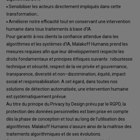
▪
Sensibiliser les acteurs directement impliqués dans cette
transformation
;
▪
Améliorer notre efficacité tout en conservant une intervention
humaine dans tous
traitements à base d’IA
.
Pour garantir à nos clients la
confiance attendue dans les
algorithmes et les systèmes d’IA,
Malakoff Humanis prend les
mesures requises afin que leur développement respecte les
droits
fondamentaux et principes éthiques suivants : robustesse
technique et sécurité, respect de la vie
pri
vée et gouvernance,
transparence, diversité et non
–
discrimination, équité, impact
social
et
responsabilisation.
A cet égard, dans toutes nos
solutions de détection automatisée, une
intervention humaine
est systématiquement prévue.
Au titre du principe d
u Privacy by Design prévu par le RGPD, la
protection des données
personnelles est bien prise en compte
dès la phase de conception et tout au long de l’utilisation
des
algorithmes.
Malakoff Humanis s’assure ainsi de la maîtrise des
traitements algorithmiqu
es
et de ses évolutions.