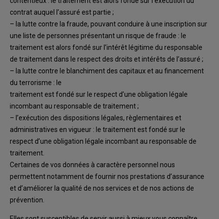
contentieux
: le traitement
est alors fondé sur l’exécution du
contrat auquel l’assuré est
partie
;
–
la lutte contre la fraude, pouvant conduire à
une
inscription sur
une liste de personnes
présentant un risque de fraude
:
le
traitement est alors fondé sur l’intérêt légitime du
responsable
de traitement dans le respect des droits et intérêts de
l’assuré
;
–
la lutte contre le blanchiment des capitaux
et au financement
du terrorisme
: le
traitement est fondé sur le respect d’une obligation légale
incombant au responsable de
traitement
;
–
l’exécution
des dispositions légales,
règlementaire
s et
administratives en vigueur
: le
traitement est fondé sur le
respect d’une obligation légale incombant au responsable de
traitement
.
Certaines de vos données à caractère
personnel nous
permettent notamment de fournir nos
prestations d’ass
urance
et d’améliorer la qualité de nos services
et de nos actions de
prévention
.
Elles
sont susceptibles de servir
aussi à mieux vous connaître