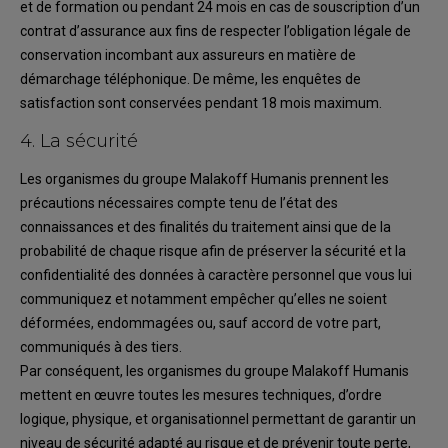
et
de formation
ou
pendant
24 mois en cas
de
souscription
d’
un
contrat
d’assurance
aux
fins
de
respecter
l’obligation
légale
de
conservation incombant aux assureurs en matière de
dém
archage téléphonique
.
De même, les
enquêtes de
satisfaction
sont conservé
e
s pendant 18 mois
maximum
.
4.
La sécurité
Les organismes du groupe
Malakoff Humanis
prennent
les
précautions nécessaires
compte tenu
de l’état des
connaissances
et des
finalités du traitement ainsi que de la
probabilité de chaque
risque afin de préserver la sécurité et la
confidentialité des données à caractère personnel que
vous lui
communiquez et notamment empêcher qu’elles ne soient
déformées, endommagées
ou
, sauf acc
ord de votre part
,
communiqués à des tiers.
Par conséquent,
les organismes du groupe
Malakoff Humanis
met
tent
en œuvre
toutes les
mesures
techniques,
d’ordre
logique, physique
,
et
organisationnel
permettant de
garantir un
niveau de sécurité adapté au risque et de
prévenir
toute
perte,