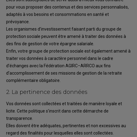
pour vous proposer des contenus
et des services personnalisés,
adaptés à vos besoins
et consommations en santé
et
prévoyance.
Les organismes d’investissement
faisant parti du groupe de
protection sociale peuvent être
amené à traiter des données à
des fins de gestion de votre épargne salariale.
Enfin, v
otre groupe de protection sociale est également ame
né à
traiter vos données
à caractère
personnel
dans
le
cadre
d’échanges
avec
l
a
Fédération
AGIRC
–
ARR
CO
aux
fins
d’accomplissement de ses missions
de
gestion
de la retraite
complémentaire
obligatoire
.
2.
La pertinence des données
Vos
données
sont
collectées et traitées
de manière loyale et
licite.
Cette politique s’inscrit dans
cette démarche de
transparence.
Elles doivent être
adéquates, pertinentes et non excessives au
regard des finalités pour lesquelles
elles sont collectées.