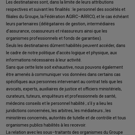
L
es destinataires
sont, dans la limite de leurs attributions
respectives et suivant les finalités
:
le
personnel des
sociétés et
filiales du Groupe
,
l
a Fédération
AGIRC
–
ARRCO, et le cas échéant
leurs
partenaires
(
délégataires de gestion, intermédiaires
d’assuranc
e,
coassureurs et réassureurs
ainsi que les
organismes professionnels et fonds de garanties
)
.
Seuls les destinataires dûment habilités peuvent accéder, dans
le cadre
de notre
politique
d’accè
s logique
et physique
, aux
informations nécessaires à leur activité.
Sans que cette liste soit exhaustive, n
ous pouvons également
être amenés à communiquer vos
données
dans certains cas
spécifiques aux
personnes intervenant au contrat tels que les
avocats,
experts,
auxiliaires de
justice et
officiers ministériels,
curateurs, tuteurs, enquêteurs
et
professionnels de santé,
médecins conseils et le personnel habilité
; s’il y a lieu les
juridictions
conce
rnées, les arbitres, les médiateurs ; les
ministères concernés, autorités de tutelle et de
contrôle et tous
organismes publics habilités à les recevoir.
La relation
avec l
es sous
–
traitants
d
es organismes du
Groupe