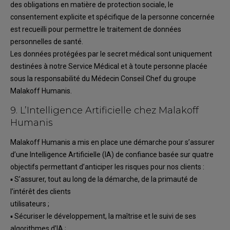
des obligations
en matière de
protection sociale, le
consentement explicite et spécifique
de la personne concernée
est recueilli
pour permettre le traitement de données
personnelles de santé.
Les
données
protégées
par le secret
médical sont
uniquement
destinées à notre S
ervice Médical
et à toute personne placée
sous la responsabilité du Médecin Conseil Chef
du groupe
Malakoff
Humanis
.
9.
L’Intelligence Artificielle chez Malakoff
Humanis
Malakoff Humanis a mis en place une démarche pour s’assurer
d’une
Intelligence Artificielle
(IA)
de confiance basée sur quatre
objectifs permettant d’anticiper les risques pour nos clients
:
▪
S’assurer, tout au long de la démarche, de la primauté de
l’intérêt des clients
utilisateurs
;
▪
Sécuriser le développement, la maît
rise et le suivi de ses
algorithmes d’IA
;