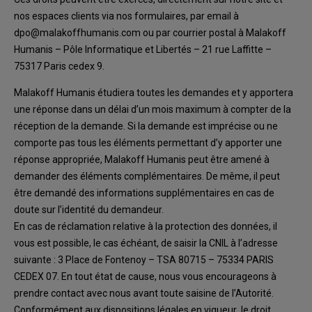
nos espaces clients
via
nos
formulaires,
par email
à
dpo@malakof
f
humanis.com
ou par courrier
postal
à
Malakoff
Humanis
–
Pôle Informatique et
Libertés
–
21 rue Laffitte
–
75317 Paris cedex 9.
Malakoff Humanis
étudiera
toutes les demandes
et y apportera
une réponse dans un
délai d’un
mois
maximum
à compter de la
réception de la demande
.
Si la demande est imprécise ou ne
comporte pas tous les
éléments permettant d
’y apporter une
réponse appropriée
,
Malakoff
Humanis
peut être amené à
demander des éléments complémentaires.
De même, il peut
être
demandé des informations supplémentaires en cas de
doute sur l’identité du demandeur.
En
cas de réclam
ation relative à la protection des données
, il
vous est possible
, le cas échéant,
de saisir la CNIL à l’adresse
suivante : 3 Place de Fontenoy
–
TSA 80715
–
75334 PARIS
CEDEX 07.
En tout état de cause, nous vous encourageons à
prendre contact avec nous ava
nt
toute saisine de l’Autorité.
Conformément aux dispositions
légales en vigueur
, le droit