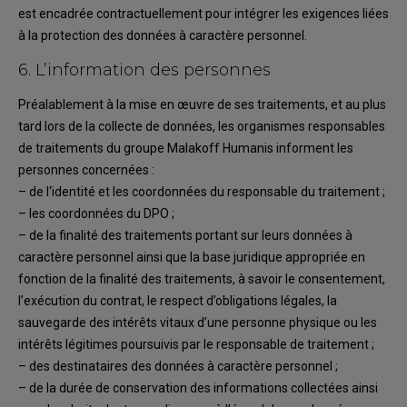
est encadrée
contractuellement
pour inté
grer
l
es exigences liées
à l
a protection des données
à caractère personnel.
6.
L’information
des personnes
Préalablement à la mise en œuvre de ses traitements, et au plus
tard lors de la collecte de
données,
les organismes responsables
de traitements du groupe
Malakoff Humanis
informe
nt
les
personnes concernées
:
–
de
l
‘identité et les coordonnées du responsable
du traitement
;
–
les coordonnées du DPO
;
–
de
la finalité des traitements portant sur leurs données à
caractère personnel
ainsi que la
base juridique
appropriée en
fonction de la finalité
des
traitement
s
,
à savoir
le
consentement,
l’exécution du contrat, l
e respect d’obligations légales
,
la
sau
vegarde des
intérêts vitaux
d’une personne physique ou
les
intérêts légitimes
poursuivis par le
responsable de traitement
;
–
des des
tinataires des
données à caractère personnel
;
–
de
la durée de conservation des informa
tions collectées ainsi