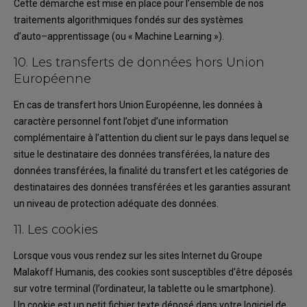
Cette démarche est mise en place pour l’ensemble de nos
traitements algorithmiques fondés sur
des systèmes
d’auto
–
apprentissage (ou «
Machine Learning
»).
10.
Les transferts de données
hors Union
Européenne
En cas de
transfert
hors Union Européenne
, les données à
caractère personnel font l’objet d’une
information
complémentaire à l’attention d
u client
sur
le pays dans lequel se
situe le destinataire
des données transférées, la nature des
données transférées, la finalité du transfert et les
catégories de
destinataires des données transférées
et les garanties assurant
un niveau de
protection adéquate des don
nées
.
11.
Les cookies
Lorsque vous vous rendez sur les sites Internet du Groupe
Malakoff Humanis
, des cookies sont
susceptibles d’être déposés
sur votre terminal (l’ordinateur, la tablette ou le smartphone).
Un cookie est un petit fichier texte déposé dans
votre logiciel de