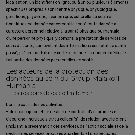
localisation, un identifiant en ligne, ou à un ou plusieurs éléments
spécifiques propres à son identité physique, physiologique,
génétique, psychique, économique,
culturelle ou sociale
.
Constitue une donnée concernant la santé
to
ute donnée à
caractère personnel relative
à la
santé physique ou mentale
d’une personne physique, y compris la prestation de services de
soins
de santé, qui révèlent des informations sur l’état de santé
passé, présent ou futur
de cette
personne
. La donnée
médicale
fait partie des données personnelles de santé.
Les acteurs de la protection des
données
au sein du Group
Malakoff
Humanis
1.
Le
s
responsable
s
de traitement
Dans le cadre
de nos
activités
:
–
de
souscription et
de
gestion d
e
contrat
s
d’assurance
s
et
d’épargne
(individuel
s
et/ou
collectif
s
),
de
relation avec le client
(
incluan
t la présentation des services),
de l’action sociale
et de la
gestion des services proposés aux clients et prospects
,
les