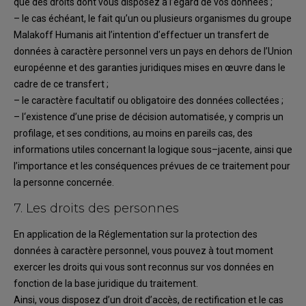
que d
es
droit
s
dont vous
disposez à l’égard de vos données
;
–
l
e cas échéant, le fait qu
’un ou plusieurs organismes du groupe
Malakoff Humanis
ait
l’intention d’effectuer un transfert de
données à caractère personnel vers un pays
en
d
ehors
de l’Union
européenne
et des
garanties juridiques mises en œuvre dans le
cadre
de ce transfert
;
–
l
e
caractère facultatif ou obligatoire des données collectées
;
–
l
‘existence d’une prise de décision automatisée, y compris un
profilage, et
ses conditi
ons
,
au moins en pareils cas, des
informations utiles concernant la logique sous
–
jacente, ainsi
que
l’importance et les conséquences prévues de ce traitement pour
la personne
concernée.
7.
L
es droits des personnes
En application
de la
Réglementation sur la protection des
données à caractère personnel
,
vous
pouvez à tout moment
exercer les droits qui vous sont reconnus sur vos données en
fonction de
la base juridique du traitement.
Ainsi,
vous disposez
d’un droit d’accès, de rectificati
on et le cas