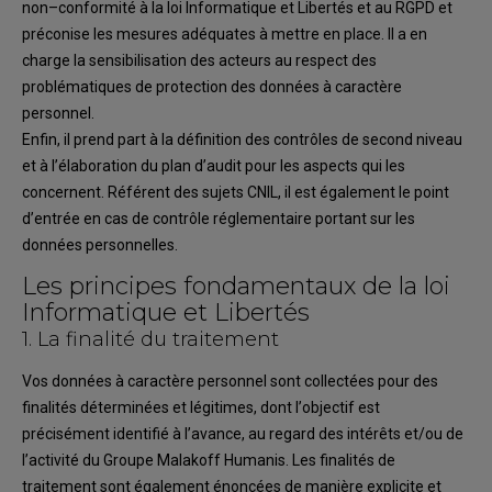
non
–
conformité à la loi Informatique et Libertés
et au
RGPD
et
préconise
l
es mesures adéquates
à mettre
en place
.
Il
a
en
char
ge la sensibilisation des
acteurs au respect des
problématiques de protection des
données à caractère
personnel.
Enfin, il
pren
d
part à la définition des contrôles de
second
niveau
et à l’élaboration du plan
d’audit pour les aspects
qui le
s
concernent.
Ré
férent des sujets CNIL, il
est
également le point
d’entrée en cas de contrôle réglementaire portan
t sur les
données personnelles.
Les principes fondamentaux de la loi
Informatique et Libertés
1.
La finalité du traitement
Vos données à caractère personnel sont
collectées pour des
finalités déterminées
et légitimes
,
dont l’
objectif
est
précisément identifié à l’avance
,
au regard des intérêts et/ou de
l’activité du
Groupe Malakoff Humanis
. Les finalités de
traitement sont éga
lement énoncées de
manière
explicite
et