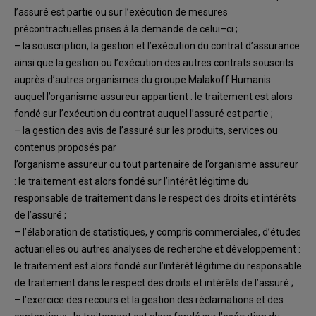
l’assuré est partie ou sur l’exécution de mesures
précontractuelles p
rises à la demande de celui
–
ci
;
–
la
souscription, la gestion et l’exécution du contrat d’assurance
ainsi que la gestion ou
l’exécution des autres contrats souscrits
auprès d’autres
organismes
du groupe
Malakoff
Humanis
auquel l’organisme assureur appartient
: le traitement est alors
fondé s
ur
l’exécution du contrat auquel l’assuré est partie
;
–
la gestion des avis de l’assuré sur les produits, services ou
contenus proposés par
l’organisme assureur ou tout partenaire de l’organisme assureur
: le traitement est alors
fondé sur l’intérêt légit
ime du
responsable de traitement dans le respect des droits et
intérêts
de l’assuré
;
–
l’élaboration de statistiques
,
y compris commerciales, d’études
actuarielles ou autres
analyses de recherche et développement
:
le traitement est alors fondé sur l’intér
êt
légitime du responsable
de traitement dans le respect des droits et intérêts de l’assuré
;
–
l’exercice des recours
et
la gestion des réclamations et des