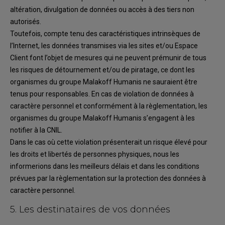
altération,
divulgation de données
ou accès à des tiers non
autorisés
.
Toutefois, compte tenu des caractéristiques intrinsèques de
l’Internet, les données transmises
via les sites et/ou Espace
Client font l’objet de mesures qui ne peuvent prémunir de tous
les
risques de détournement et/ou de piratage, ce dont
les
organismes d
u groupe
Malakoff Humanis
ne saurai
en
t être
tenu
s
pour responsable
s
.
En cas de
violation de données
à
caractère personnel
et conformément à la règlementation,
les
organismes du groupe
Malakoff Humanis
s’engage
nt
à les
notifi
er à
la C
NIL
.
Dans le cas où
cette violation présenterait
un risque
élevé
pour
les
droits et libertés
de personnes
physiques
,
nous
les
inform
erions
dans les meilleurs délais
et
dans les conditions
prévues par la
règlementation sur la protection des données à
caractère
personnel
.
5.
Les destinataires de vos données