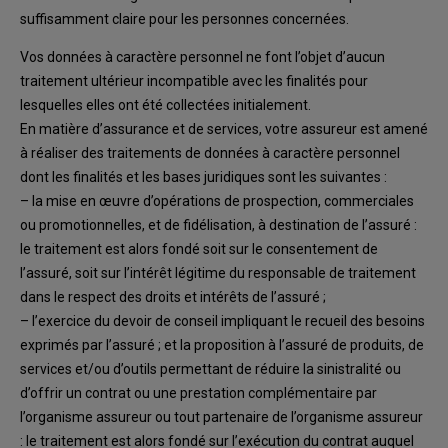
suffisamment claire
pour les personnes
concernées
.
Vos données à caractère personnel
ne
font l’objet d’aucun
traitement ultérieur
incompatible
avec
l
es finalités
pour
lesquelles elles ont été collectées
initialement
.
En
matière d’assurance et de services,
votre
assureur
est amené
à
réaliser des traitements
de
données
à caractère
personnel
dont l
es finalités
et les bases juridiques sont les suivantes
:
–
la
mise en œuvre d’opérations de prospection, commerciales
ou promotionnelles, et de
fidélisation, à destination
de l’assuré
:
le traitement
est
alors fondé
soit
sur le
consentement de
l’assuré, soit sur l’intérêt légitime du responsable de traitement
dans
l
e respect des droits et intérêts de l’assuré
;
–
l’exercice du devoir de conseil
impliquant le recueil
des besoins
exprimés par l’assuré
;
et
la proposition à l’assuré
de produits
, de
services
et/ou d’outils permettant de réduire
la sinistralité ou
d’offrir un contrat ou une prestation complémentaire par
l’organisme
assureur ou tout partenaire de l’organisme assureur
:
le traitement est alors fondé sur
l’exécution du contrat
auquel