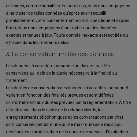
certaines,
comme
sensibles.
En pareil cas, nous nous engageons
à ne traiter
de telles données qu’après avoir recueilli
préalablement votre conse
ntement
éclairé,
spécifique
et exprès.
Enfin, nous nous engageons à ne traiter que des données
exactes et tenues à jour. Toute donnée
inexacte
est rectifiée ou
effacée
dans les meilleurs délais
.
3.
La conservation limitée des données
Les données
à caractère personnel
ne doivent pas être
conservées
au
–
delà de la durée nécessaire
à la finalité du
traitement.
Les durées de conservation des données à caractère personnel
varient en fonction des finalités
prévues
et sont
définies
conforméme
nt
aux durées prévues
par
la réglementation.
A
titre
d’illustration
,
dans le cadre de la relation clients,
les
enregistrements
téléphoniques et les
conversations par chat
sont conservés p
endant
une durée maximum de
6
mois
pour
des finalités
d
’amélioration de la
qualité
de service
,
d’évaluation