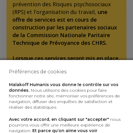
prévention des Risques psychosociaux
(RPS) et l'organisation du travail,
une
offre de services est en cours de
construction par les partenaires sociaux
de la Commission Nationale Paritaire
Technique de Prévoyance des CHRS.
Lorsque ces services seront mis en place,
une communication vous sera adressée
Préférences de cookies
et cette page sera mise à jour afin de
vous faire découvrir et bénéficier de cet
Malakoff Humanis vous donne le contrôle sur vos
accompagnement.
données.
Nous utilisons des cookies pour faire
fonctionner notre site, mémoriser vos préférences de
navigation, diffuser des enquêtes de satisfaction et
À VENIR
réaliser des statistiques.
Avec votre accord, en cliquant sur "accepter"
nous
pourrons vous offrir une meilleure expérience de
navigation.
Et parce qu’on aime vous voir