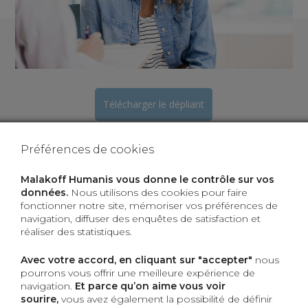
Télécharger le dépliant
Préférences de cookies
J'envoie un e-mail
à mes collaborateurs
Malakoff Humanis vous donne le contrôle sur vos
données.
Nous utilisons des cookies pour faire
fonctionner notre site, mémoriser vos préférences de
navigation, diffuser des enquêtes de satisfaction et
Une aide financière
réaliser des statistiques.
Avec votre accord, en cliquant sur "accepter"
nous
jusqu’à 1 000 euros, en cas d’affection de longue durée (ALD).
pourrons vous offrir une meilleure expérience de
navigation.
Et parce qu’on aime vous voir
Un soutien psychologique
sourire,
vous avez également la possibilité de définir