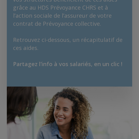
grâce au HDS Prévoyance CHRS et à
l’action sociale de l’assureur de votre
contrat de Prévoyance collective.
Retrouvez ci-dessous, un récapitulatif de
ces aides.
Partagez l’info à vos salariés, en un clic !